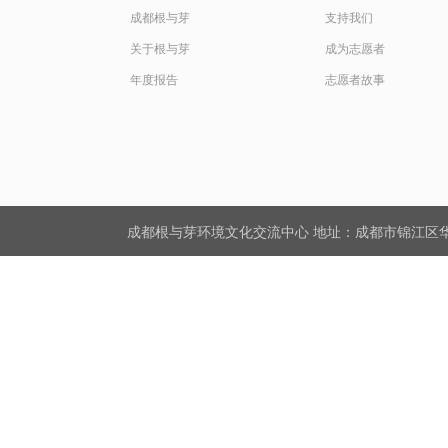
成都根与芽
支持我们
关于根与芽
成为志愿者
年度报告
志愿者故事
成都根与芽环境文化交流中心 地址：成都市锦江区华星路5号活水